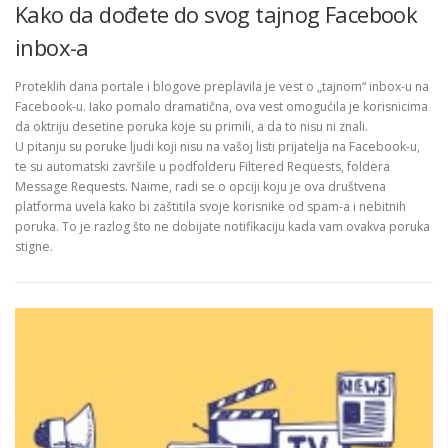
Kako da dođete do svog tajnog Facebook
inbox-a
Proteklih dana portale i blogove preplavila je vest o „tajnom“ inbox-u na
Facebook-u. Iako pomalo dramatična, ova vest omogućila je korisnicima
da oktriju desetine poruka koje su primili, a da to nisu ni znali.
U pitanju su poruke ljudi koji nisu na vašoj listi prijatelja na Facebook-u,
te su automatski završile u podfolderu Filtered Requests, foldera
Message Requests. Naime, radi se o opciji koju je ova društvena
platforma uvela kako bi zaštitila svoje korisnike od spam-a i nebitnih
poruka. To je razlog što ne dobijate notifikaciju kada vam ovakva poruka
stigne.