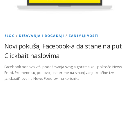
BLOG
/
DEŠAVANJA I DOGAĐAJI
/
ZANIMLJIVOSTI
Novi pokušaj Facebook-a da stane na put
Clickbait naslovima
Facebook ponovo vrši podešavanja svog algoritma koji pokreće News
Feed. Promene su, ponovo, usmerene na smanjivanje količine tzv.
„clickbait“-ova na News Feed-ovima korisnika.