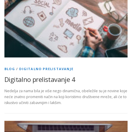
BLOG
/
DIGITALNO PRELISTAVANJE
Digitalno prelistavanje 4
Nedelja za nama bila je više nego dinamična, obeležile su je novine koje
neće znatno promeniti način na koji koristimo društvene mreže, ali će to
iskustvo učiniti zabavnijim i lakšim.