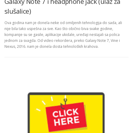
Galaxy Note 7 i headphone jack (ulaz za
slušalice)
Ova godina nam je donela neke od omiljenih tehnologija do sada, ali
nije bila tako uspešna za sve. Kao što obično biva svake godine,
kompanije su se gasile, aplikacije ukidale, uređaji nestajali sa polica
jednom za svagda. Od video rekordera, preko Galaxy Note 7, Vine i
Nexus, 2016. nam je donela dosta tehnoloških krahova.