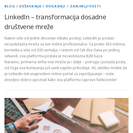
BLOG
/
DEŠAVANJA I DOGAĐAJI
/
ZANIMLJIVOSTI
LinkedIn – transformacija dosadne
društvene mreže
Nakon više od jedne decenije otkako postoji, LinkedIn je postao
nezaobilazna mreža za sve online profesionalce. Sa preko 433 miliona
korisnika u više od 200 zemalja, i rastom od čak dva člana po jednoj
sekundi, ova platforma postala je nezaobilazna B2B baza.
Naravno, primarna svrha ove mreže je i dalje – potraga i ponuda posla,
od čega ova kompanija još uvek najviše prihoduje. Ali, ukoliko mislite da
je LinkedIn tek unapređeni online portal za zapošljavanje – niste
dovoljno dobro upoznali kako ova platforma zapravo funkcioniše!