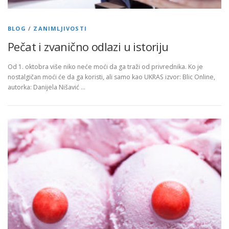
BLOG
/
ZANIMLJIVOSTI
Pečat i zvanično odlazi u istoriju
Od 1. oktobra više niko neće moći da ga traži od privrednika. Ko je
nostalgičan moći će da ga koristi, ali samo kao UKRAS izvor: Blic Online,
autorka: Danijela Nišavić …