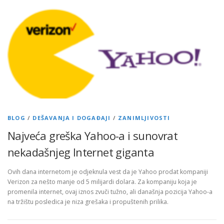
BLOG
/
DEŠAVANJA I DOGAĐAJI
/
ZANIMLJIVOSTI
Najveća greška Yahoo-a i sunovrat
nekadašnjeg Internet giganta
Ovih dana internetom je odjeknula vest da je Yahoo prodat kompaniji
Verizon za nešto manje od 5 milijardi dolara. Za kompaniju koja je
promenila internet, ovaj iznos zvuči tužno, ali današnja pozicija Yahoo-a
na tržištu posledica je niza grešaka i propuštenih prilika.