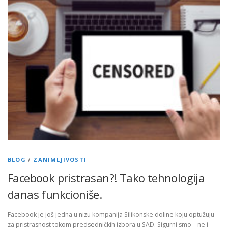
BLOG
/
ZANIMLJIVOSTI
Facebook pristrasan?! Tako tehnologija
danas funkcioniše.
Facebook je još jedna u nizu kompanija Silikonske doline koju optužuju
za pristrasnost tokom predsedničkih izbora u SAD. Sigurni smo – ne i