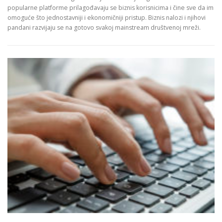
popularne platforme prilagođavaju se biznis korisnicima i čine sve da im
omoguće što jednostavniji i ekonomičniji pristup. Biznis nalozi i njihovi
pandani razvijaju se na gotovo svakoj mainstream društvenoj mreži.