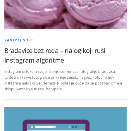
ZANIMLJIVOSTI
Bradavice bez roda – nalog koji ruši
Instagram algoritme
Instagram je tokom svoje istorije cenzurisao fotografije bradavica,
tvrdeći da takve fotografije prikazuju žensku nagost. Potpuno nov
Instagram nalog @Genderless_Nipples je ovde da se pozabavi time u
sklopu kampanje #FreeTheNipple.