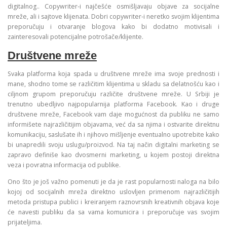
digitalnog.. Copywriter-i najčešće osmišljavaju objave za socijalne
mreže, ali i sajtove klijenata. Dobri copywriter-i neretko svojim klijentima
preporučuju i otvaranje blogova kako bi dodatno motivisali i
zainteresovali potencijalne potrošače/klijente.
Društvene mreže
Svaka platforma koja spada u društvene mreže ima svoje prednosti i
mane, shodno tome se različitim klijentima u skladu sa delatnošću kao i
ciljnom grupom preporučuju različite društvene mreže. U Srbiji je
trenutno ubedljivo najpopularnija platforma Facebook. Kao i druge
društvene mreže, Facebook vam daje mogućnost da publiku ne samo
informišete najrazličitijim objavama, već da sa njima i ostvarite direktnu
komunikaciju, saslušate ih i njihovo mišljenje eventualno upotrebite kako
bi unapredili svoju uslugu/proizvod. Na taj način digitalni marketing se
zapravo definiše kao dvosmerni marketing, u kojem postoji direktna
veza i povratna informacija od publike.
Ono što je još važno pomenuti je da je rast popularnosti naloga na bilo
kojoj od socijalnih mreža direktno uslovljen primenom najrazličitijih
metoda pristupa publici i kreiranjem raznovrsnih kreativnih objava koje
će navesti publiku da sa vama komunicira i preporučuje vas svojim
prijateljima.