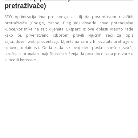
pretraživače)
SEO optimizacija ima pre svega za cilj da posredstvom različitih
pretraživača (Google, Yahoo, Bing itd) dovede nove potencijalne
kupce/korisnike na sajt klijenata. Eksperti iz ove oblasti vredno rade
kako bi, prvenstveno izborom pravih ključnih reči za opis
sajta, doveli web prezentaciju klijenta na sam vrh rezultata pretrage u
njihovoj delatnosti. Onda kada se ovaj deo posla uspešno završi,
stručnjaci pronalaze najefikasnija rešenja da posetioce sajta pretvore u
kupce ili korisnike.