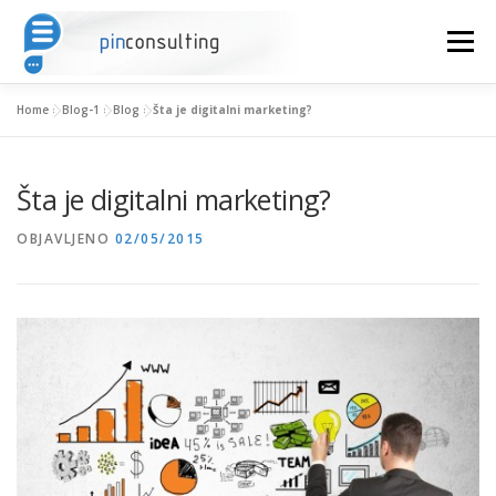
Skoči na sadržaj
Izbornik
Home
»
Blog-1
»
Blog
»
Šta je digitalni marketing?
HOME
O NAMA
OBLASTI EKSPERTIZE
Šta je digitalni marketing?
ANALIZE
JEZIK:
OBJAVLJENO
02/05/2015