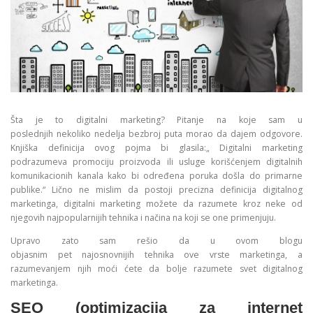
Šta je to digitalni marketing? Pitanje na koje sam u
poslednjih nekoliko nedelja bezbroj puta morao da dajem odgovore.
Knjiška definicija ovog pojma bi glasila:„ Digitalni marketing
podrazumeva promociju proizvoda ili usluge korišćenjem digitalnih
komunikacionih kanala kako bi određena poruka došla do primarne
publike.“ Lično ne mislim da postoji precizna definicija digitalnog
marketinga, digitalni marketing možete da razumete kroz neke od
njegovih najpopularnijih tehnika i načina na koji se one primenjuju.
Upravo zato sam rešio da u ovom blogu
objasnim pet najosnovnijih tehnika ove vrste marketinga, a
razumevanjem njih moći ćete da bolje razumete svet digitalnog
marketinga.
SEO (optimizacija za internet