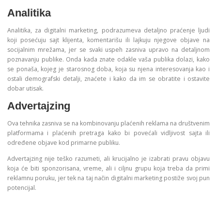
Analitika
Analitika, za digitalni marketing, podrazumeva detaljno praćenje ljudi
koji posećuju sajt klijenta, komentarišu ili lajkuju njegove objave na
socijalnim mrežama, jer se svaki uspeh zasniva upravo na detaljnom
poznavanju publike. Onda kada znate odakle vaša publika dolazi, kako
se ponaša, kojeg je starosnog doba, koja su njena interesovanja kao i
ostali demografski detalji, znaćete i kako da im se obratite i ostavite
dobar utisak.
Advertajzing
Ova tehnika zasniva se na kombinovanju plaćenih reklama na društvenim
platformama i plaćenih pretraga kako bi povećali vidljivost sajta ili
određene objave kod primarne publiku.
Advertajzing nije teško razumeti, ali krucijalno je izabrati pravu objavu
koja će biti sponzorisana, vreme, ali i ciljnu grupu koja treba da primi
reklamnu poruku, jer tek na taj način digitalni marketing postiže svoj pun
potencijal.