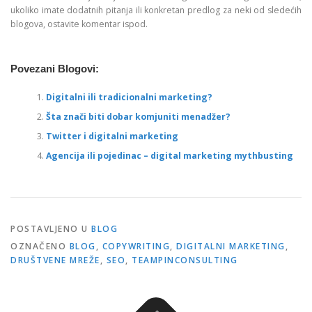
ukoliko imate dodatnih pitanja ili konkretan predlog za neki od sledećih
blogova, ostavite komentar ispod.
Povezani Blogovi:
Digitalni ili tradicionalni marketing?
Šta znači biti dobar komjuniti menadžer?
Twitter i digitalni marketing
Agencija ili pojedinac – digital marketing mythbusting
POSTAVLJENO U
BLOG
OZNAČENO
BLOG
,
COPYWRITING
,
DIGITALNI MARKETING
,
DRUŠTVENE MREŽE
,
SEO
,
TEAMPINCONSULTING