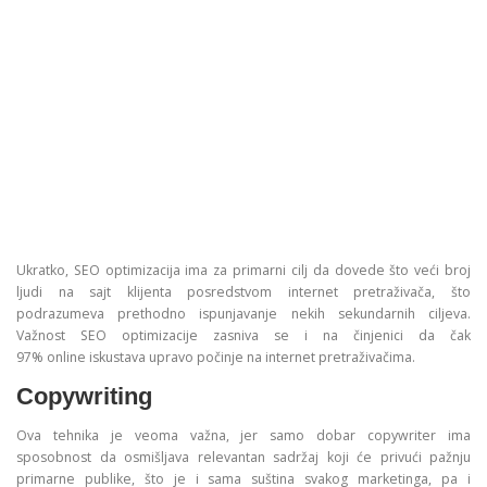
Ukratko, SEO optimizacija ima za primarni cilj da dovede što veći broj
ljudi na sajt klijenta posredstvom internet pretraživača, što
podrazumeva prethodno ispunjavanje nekih sekundarnih ciljeva.
Važnost SEO optimizacije zasniva se i na činjenici da čak
97% online iskustava upravo počinje na internet pretraživačima.
Copywriting
Ova tehnika je veoma važna, jer samo dobar copywriter ima
sposobnost da osmišljava relevantan sadržaj koji će privući pažnju
primarne publike, što je i sama suština svakog marketinga, pa i